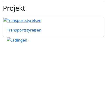
Projekt
Transportstyrelsen
Kung Hans väg 3
192 68 Sollentuna
Telefon 08-20 30 80
Serviceanmälan
Telefon 020-400 000