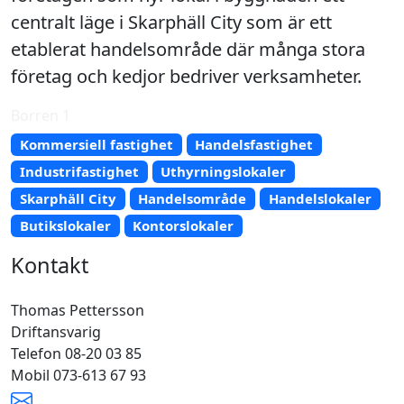
centralt läge i Skarphäll City som är ett
etablerat handelsområde där många stora
företag och kedjor bedriver verksamheter.
Borren 1
Kommersiell fastighet
Handelsfastighet
Industrifastighet
Uthyrningslokaler
Skarphäll City
Handelsområde
Handelslokaler
Butikslokaler
Kontorslokaler
Kontakt
Thomas Pettersson
Driftansvarig
Telefon 08-20 03 85
Mobil 073-613 67 93