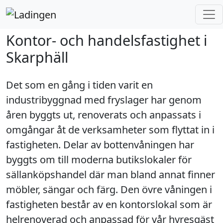
Ladingen
Fastigheter
Visby
Skarphäll
Skarphällsgatan 13
Kontor- och handelsfastighet i
Skarphäll
Det som en gång i tiden varit en
industribyggnad med fryslager har genom
åren byggts ut, renoverats och anpassats i
omgångar åt de verksamheter som flyttat in i
fastigheten. Delar av bottenvåningen har
byggts om till moderna butikslokaler för
sällanköpshandel där man bland annat finner
möbler, sängar och färg. Den övre våningen i
fastigheten består av en kontorslokal som är
helrenoverad och anpassad för vår hyresgäst