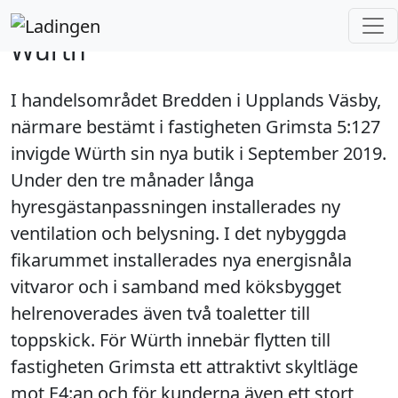
Ladingen
Projekt
Würth
Würth
I handelsområdet Bredden i Upplands Väsby,
närmare bestämt i fastigheten Grimsta 5:127
invigde Würth sin nya butik i September 2019.
Under den tre månader långa
hyresgästanpassningen installerades ny
ventilation och belysning. I det nybyggda
fikarummet installerades nya energisnåla
vitvaror och i samband med köksbygget
helrenoverades även två toaletter till
toppskick. För Würth innebär flytten till
fastigheten Grimsta ett attraktivt skyltläge
mot E4:an och för kunderna även ett stort