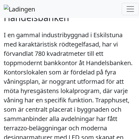
Ladingen
Projekt
Handelsbanken
Handelsbanken
I en gammal industribyggnad i Eskilstuna
med karaktäristisk rödtegelfasad, har vi
förvandlat 780 kvadratmeter till ett
toppmodernt bankkontor åt Handelsbanken.
Kontorslokalen som är fördelad på fyra
våningsplan, är noggrant utformad för att
möta hyresgästens lokalprogram, där varje
våning har en specifik funktion. Trapphuset,
som är centralt placerat i byggnaden och
sammanbinder alla avdelningar har fått
terrazzo-beläggningar och moderna
designarmaturer med LED som skapat en