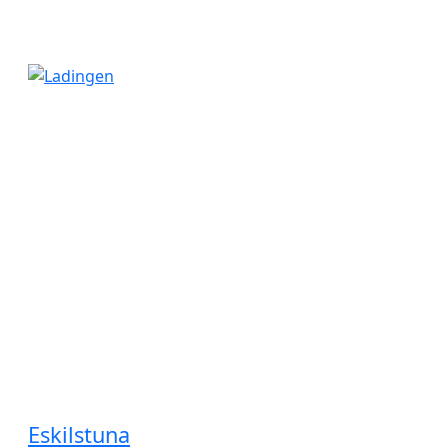
Kung Hans väg 3
192 68 Sollentuna
Telefon 08-20 30 80
Serviceanmälan
Telefon 020-400 000
Spara energi och sortera rätt
Eskilstuna