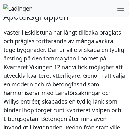
Ladingen
Projekt
Apoteksgruppen
Apoteksgruppen
Väster i Eskilstuna har långt tillbaka präglats
och präglas fortfarande av många vackra
tegelbyggnader. Därför ville vi skapa en tydlig
årsring på den tomma ytan i hörnet på
Kvarteret Vikingen 12 när vi fick möjlighet att
utveckla kvarteret ytterligare. Genom att välja
en modern och rå betongfasad som
harmoniserar med Länsförsäkringar och
Willys entréer, skapades en tydlig länk som
binder ihop torget runt Kvarteret Valpen och
Libergsgatan. Betongen återfinns även
invändigt i byggnaden. Redan från start ville