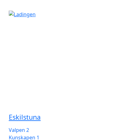
Kung Hans väg 3
192 68 Sollentuna
Telefon 08-20 30 80
Serviceanmälan
Telefon 020-400 000
Spara energi och sortera rätt
Eskilstuna
Valpen 2
Kunskapen 1