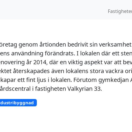
Fastighete
iföretag genom årtionden bedrivit sin verksamhet i
ens användning förändrats. I lokalen där ett ste
overing år 2014, där en viktig aspekt var att be
jektet återskapades även lokalens stora vackra o
kapar ett fint ljus i lokalen. Förutom gymkedjan 
årdscentral i fastigheten Valkyrian 33.
ndustribyggnad