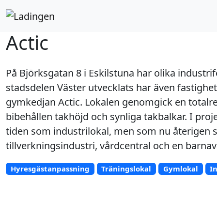
Ladingen
Projekt
Actic
Actic
På Björksgatan 8 i Eskilstuna har olika industr
stadsdelen Väster utvecklats har även fastighet
gymkedjan Actic. Lokalen genomgick en totalren
bibehållen takhöjd och synliga takbalkar. I pro
tiden som industrilokal, men som nu återigen s
tillverkningsindustri, vårdcentral och en barnav
Hyresgästanpassning
Träningslokal
Gymlokal
I