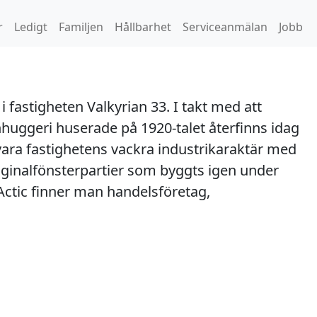
r
Ledigt
Familjen
Hållbarhet
Serviceanmälan
Jobb
 fastigheten Valkyrian 33. I takt med att
nhuggeri huserade på 1920-talet återfinns idag
vara fastighetens vackra industrikaraktär med
riginalfönsterpartier som byggts igen under
Actic finner man handelsföretag,